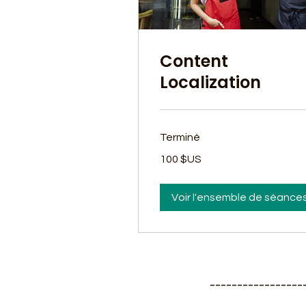
Content
Localization
Terminé
100
100 $US
dollars
des
États-
Unis
Voir l'ensemble de séance
---------------