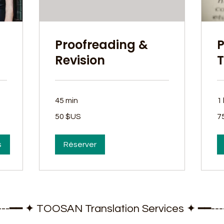
Proofreading &
P
Revision
T
45 min
1 
50
75
50 $US
7
dollars
dol
des
de
États-
Éta
Unis
Un
s
Réserver
-----━━ ✦ TOOSAN Translation Services ✦ ━━-----