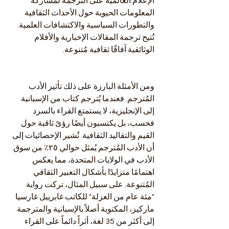
الإعلام العالمية على الترجمة لمشاركة 
المعلومات الحيوية حول الأحداث الثقافية 
والتطورات السياسية والاكتشافات العلمية. 
تُتيح ترجمة المقالات الإخبارية والأفلام 
الوثائقية آفاقًا ثقافية مُتنوعة.
ومن الأمثلة البارزة على ذلك تأثير الأدب 
المُترجم. فعندما يُترجم كتاب من الإسبانية 
إلى الإنجليزية، لا يستمتع القراء بالسرد 
فحسب، بل يكتسبون أيضًا رؤىً ثاقبة حول 
القيم والتقاليد الثقافية. تُشير الإحصائيات إلى 
أن الأدب المُترجم يُمثل حوالي ٢٥٪ من سوق 
الأدب في الولايات المتحدة، مما يعكس 
اهتمامًا متزايدًا بأشكال التعبير الثقافي 
المُتنوعة. على سبيل المثال، تركت رواية 
"مئة عام من العزلة" للكاتب غابرييل غارسيا 
ماركيز، المكتوبة أصلاً بالإسبانية والمترجمة 
إلى أكثر من 35 لغة، أثراً دائماً على القراء 